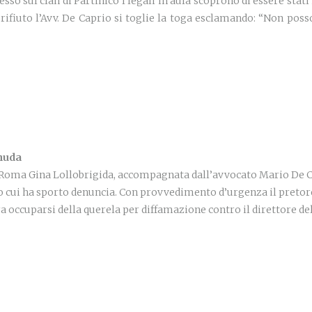
cesso sul clan di Partinico I legali in aula scoprono di essere sta
 rifiuto l’Avv. De Caprio si toglie la toga esclamando: “Non poss
 nuda
 Roma Gina Lollobrigida, accompagnata dall’avvocato Mario De Cap
 cui ha sporto denuncia. Con provvedimento d’urgenza il pretore 
 occuparsi della querela per diffamazione contro il direttore dell