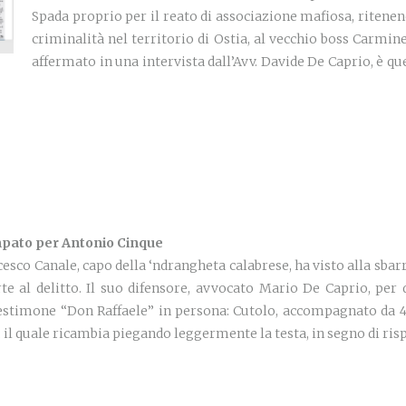
Spada proprio per il reato di associazione mafiosa, ritenend
criminalità nel territorio di Ostia, al vecchio boss Carmin
affermato in una intervista dall’Avv. Davide De Caprio, è que
mpato per Antonio Cinque
cesco Canale, capo della ‘ndrangheta calabrese, ha visto alla sbar
e al delitto. Il suo difensore, avvocato Mario De Caprio, per 
estimone “Don Raffaele” in persona: Cutolo, accompagnato da 4 c
 il quale ricambia piegando leggermente la testa, in segno di risp