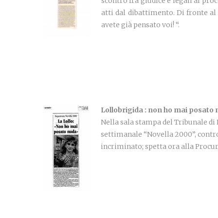
scontro fra giudice e legali al pro
atti dal dibattimento. Di fronte al
avete già pensato voi! “.
Lollobrigida : non ho mai posato
Nella sala stampa del Tribunale di
settimanale “Novella 2000”, contro
incriminato; spetta ora alla Procura