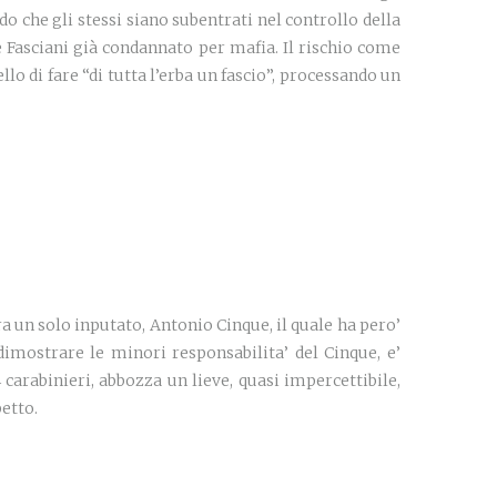
o che gli stessi siano subentrati nel controllo della
e Fasciani già condannato per mafia. Il rischio come
llo di fare “di tutta l’erba un fascio”, processando un
ra un solo inputato, Antonio Cinque, il quale ha pero’
dimostrare le minori responsabilita’ del Cinque, e’
arabinieri, abbozza un lieve, quasi impercettibile,
etto.