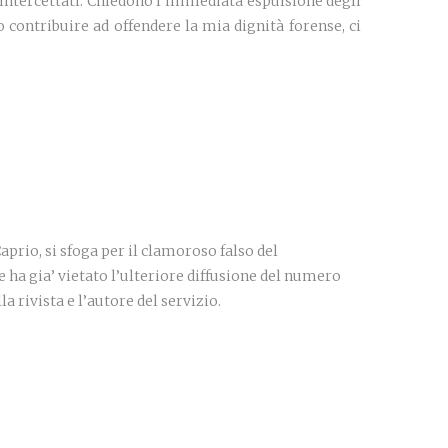
ti intercettati. Chiedono l’immediata espulsione degli
o contribuire ad offendere la mia dignità forense, ci
rio, si sfoga per il clamoroso falso del
ha gia’ vietato l’ulteriore diffusione del numero
a rivista e l’autore del servizio.