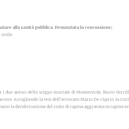
iare alla sanità pubblica. Denunziata la concussione;
 civile.
er i due autori dello scippo mortale di Monteverde, Rocco Verr
arcere. Accogliendo la tesi dell’avvocato Mario De cAprio, la Corte 
tenuto la derubricazione del reato di rapina aggravata in rapina s